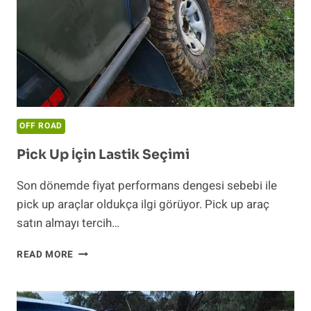
OFF ROAD
Pick Up İçin Lastik Seçimi
Son dönemde fiyat performans dengesi sebebi ile
pick up araçlar oldukça ilgi görüyor. Pick up araç
satın almayı tercih…
PICK
READ MORE
UP
İÇIN
LASTIK
SEÇIMI