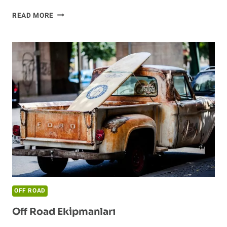
MODIFIYE
READ MORE
EDILMIŞ
OFF
ROAD
ARAÇLARI
MUAYENEDEN
GEÇER
MI?
OFF ROAD
Off Road Ekipmanları