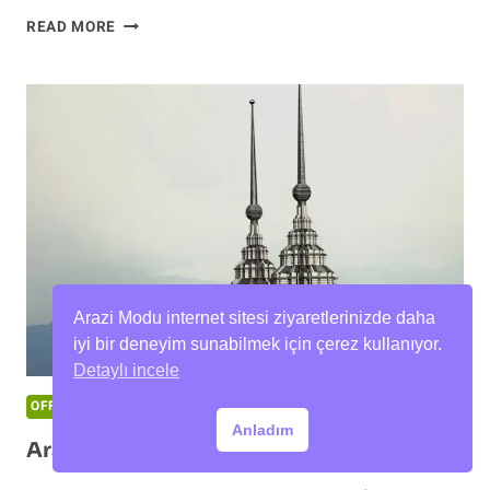
YÜKSELTME
READ MORE
KITI
MUAYENEDEN
GEÇER
MI?
Arazi Modu internet sitesi ziyaretlerinizde daha
iyi bir deneyim sunabilmek için çerez kullanıyor.
Detaylı incele
OFF ROAD
Anladım
Arazi Araçları Neden Yüksektir?