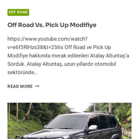
OFF ROAD
Off Road Vs. Pick Up Modifiye
https://www.youtube.com/watch?
v=e6f3RlHzs38&t=256s Off Road ve Pick Up
Modifiye hakkında merak edilenleri Atalay Altuntaş’a
Sorduk. Atalay Altuntaş, uzun yıllardır otomobil
sektöründe…
OFF
READ MORE
ROAD
VS.
PICK
UP
MODIFIYE