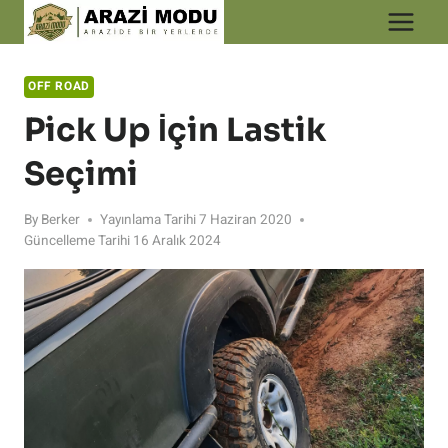
Skip
to
content
OFF ROAD
Pick Up İçin Lastik
Seçimi
By
Berker
Yayınlama Tarihi
7 Haziran 2020
Güncelleme Tarihi
16 Aralık 2024