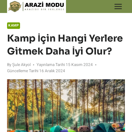
Skip
to
content
KAMP
Kamp İçin Hangi Yerlere
Gitmek Daha İyi Olur?
By
Şule Akyol
Yayınlama Tarihi
15 Kasım 2024
Güncelleme Tarihi
16 Aralık 2024