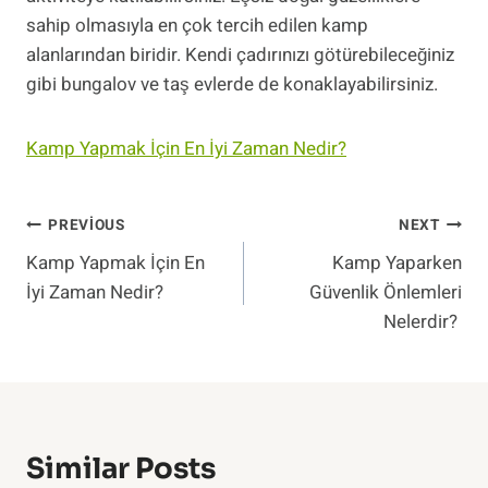
sahip olmasıyla en çok tercih edilen kamp
alanlarından biridir. Kendi çadırınızı götürebileceğiniz
gibi bungalov ve taş evlerde de konaklayabilirsiniz.
Kamp Yapmak İçin En İyi Zaman Nedir?
Yazı
PREVIOUS
NEXT
Kamp Yapmak İçin En
Kamp Yaparken
Gezinmesi
İyi Zaman Nedir?
Güvenlik Önlemleri
Nelerdir?
Similar Posts