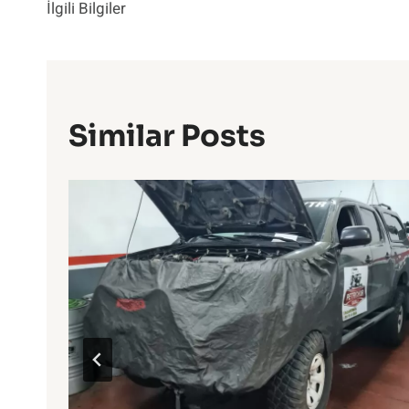
Gezinmesi
İlgili Bilgiler
Similar Posts