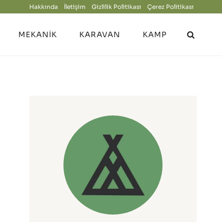
Hakkında
İletişim
Gizlilik Politikası
Çerez Politikası
MEKANIK
KARAVAN
KAMP