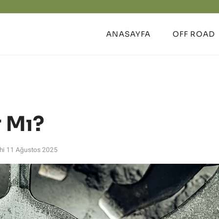
ANASAYFA
OFF ROAD
r Mı?
hi
11 Ağustos 2025