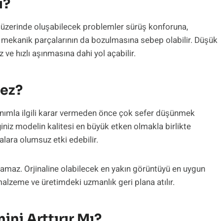
ı?
t üzerinde oluşabilecek problemler sürüş konforuna,
n mekanik parçalarının da bozulmasına sebep olabilir. Düşük
iz ve hızlı aşınmasına dahi yol açabilir.
mez?
anımla ilgili karar vermeden önce çok sefer düşünmek
niz modelin kalitesi en büyük etken olmakla birlikte
lara olumsuz etki edebilir.
çlamaz. Orjinaline olabilecek en yakın görüntüyü en uygun
malzeme ve üretimdeki uzmanlık geri plana atılır.
ini Arttırır Mı?