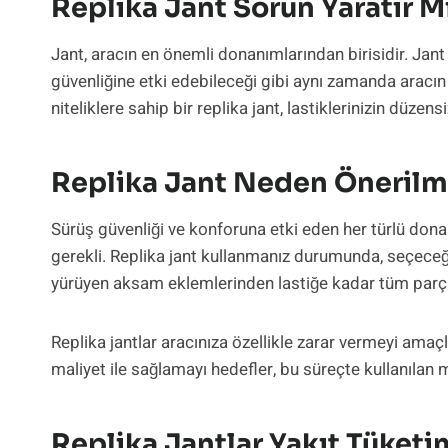
Replika Jant Sorun Yaratır M
Jant, aracın en önemli donanımlarından birisidir. Jan
güvenliğine etki edebileceği gibi aynı zamanda aracı
niteliklere sahip bir replika jant, lastiklerinizin düzens
Replika Jant Neden Öneril
Sürüş güvenliği ve konforuna etki eden her türlü don
gerekli. Replika jant kullanmanız durumunda, seçeceği
yürüyen aksam eklemlerinden lastiğe kadar tüm parça
Replika jantlar aracınıza özellikle zarar vermeyi ama
maliyet ile sağlamayı hedefler, bu süreçte kullanılan 
Replika Jantlar Yakıt Tüketim