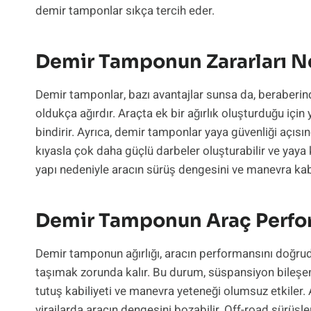
demir tamponlar sıkça tercih eder.
Demir Tamponun Zararları N
Demir tamponlar, bazı avantajlar sunsa da, beraberinde
oldukça ağırdır. Araçta ek bir ağırlık oluşturduğu için
bindirir. Ayrıca, demir tamponlar yaya güvenliği açısı
kıyasla çok daha güçlü darbeler oluşturabilir ve yaya k
yapı nedeniyle aracın sürüş dengesini ve manevra kabil
Demir Tamponun Araç Perfor
Demir tamponun ağırlığı, aracın performansını doğrud
taşımak zorunda kalır. Bu durum, süspansiyon bileşenl
tutuş kabiliyeti ve manevra yeteneği olumsuz etkiler. 
virajlarda aracın dengesini bozabilir. Off-road sürüşler