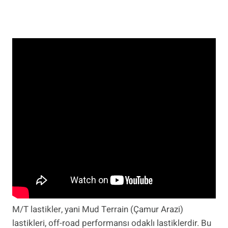
M/T lastikler, yani Mud Terrain (Çamur Arazi)
lastikleri, off-road performansı odaklı lastiklerdir. Bu