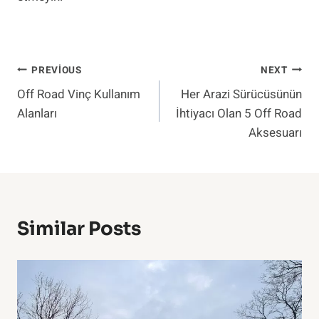
Yazı
PREVIOUS
NEXT
Off Road Vinç Kullanım
Her Arazi Sürücüsünün
Gezinmesi
Alanları
İhtiyacı Olan 5 Off Road
Aksesuarı
Similar Posts