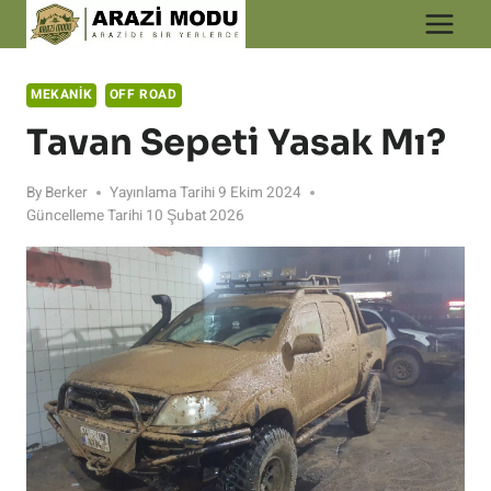
Skip
to
content
MEKANIK
OFF ROAD
Tavan Sepeti Yasak Mı?
By
Berker
Yayınlama Tarihi
9 Ekim 2024
Güncelleme Tarihi
10 Şubat 2026