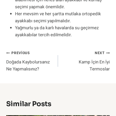
seçimi yapmak önemlidir.
Her mevsim ve her şartta mutlaka ortopedik
ayakkabı seçimi yapılmalıdır.
Yağmurlu ya da karlı havalarda su geçirmez
ayakkabılar tercih edilmelidir.
Yazı
PREVIOUS
NEXT
Doğada Kaybolursanız
Kamp İçin En İyi
Gezinmesi
Ne Yapmalısınız?
Termoslar
Similar Posts