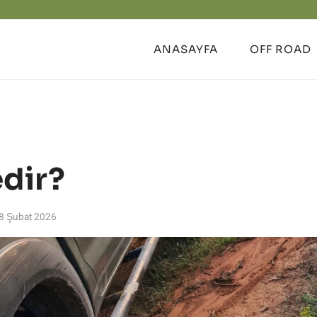
ANASAYFA
OFF ROAD
edir?
8 Şubat 2026