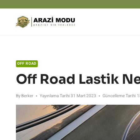
Skip
to
content
OFF ROAD
Off Road Lastik N
By
Berker
Yayınlama Tarihi
31 Mart 2023
Güncelleme Tarihi
1