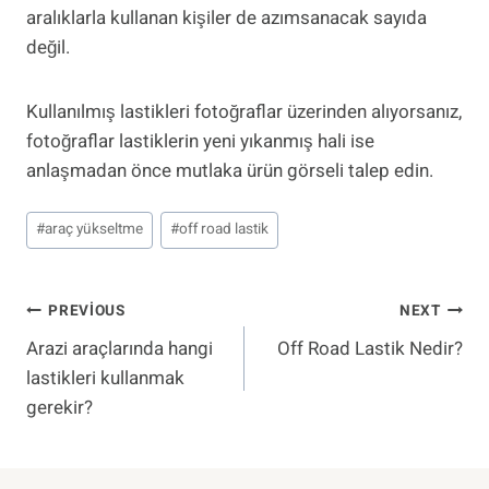
aralıklarla kullanan kişiler de azımsanacak sayıda
değil.
Kullanılmış lastikleri fotoğraflar üzerinden alıyorsanız,
fotoğraflar lastiklerin yeni yıkanmış hali ise
anlaşmadan önce mutlaka ürün görseli talep edin.
Post
#
araç yükseltme
#
off road lastik
Tags:
Yazı
PREVIOUS
NEXT
Arazi araçlarında hangi
Off Road Lastik Nedir?
Gezinmesi
lastikleri kullanmak
gerekir?